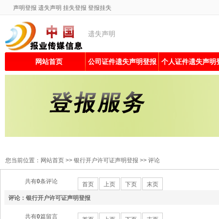
声明登报
遗失声明
挂失登报
登报挂失
遗失声明
网站首页
公司证件遗失声明登报
个人证件遗失声明
您当前位置：
网站首页
>>
银行开户许可证声明登报
>> 评论
共有
0
条评论
首页
上页
下页
末页
评论：银行开户许可证声明登报
共有
0
篇留言