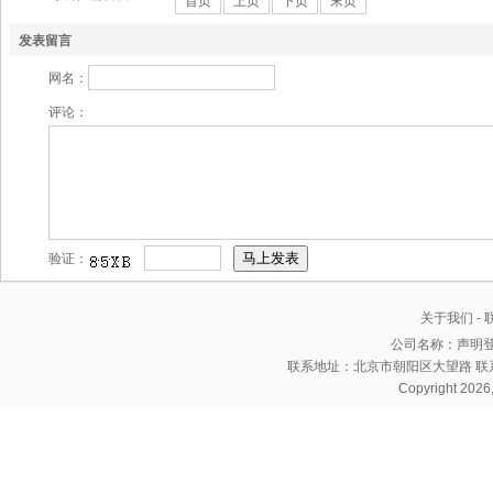
首页
上页
下页
末页
发表留言
网名：
评论：
验证：
关于我们
-
公司名称：声明登报网
联系地址：北京市朝阳区大望路 联系邮箱：
Copyright 20